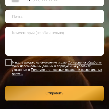
Офис
+7 (903) 579-09-38
Москва, ул. Ярославская д.8, корпус 4, офис 305
Отправить заявку
mail@eventlaboratory.ru
+7 (903) 579-09-38
Главная
О нас
Блог