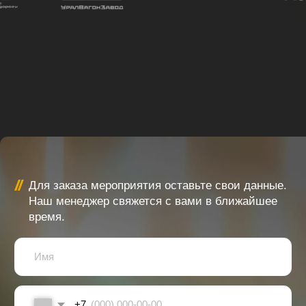
Я подтверждаю ознакомление и даю
Согласие на обработку
моих персональных данных
в порядке и на условиях,
указанных в
Политике в отношении обработки персональных
данных
Отправить
Либо свяжитесь с нами любым удобным для
вас способом
+7 (903) 579-09-38
mail@eventlaboratory.ru
Рассчитать стоимость мероприятия
manager@eventlaboratory.ru
Письмо директору
sd@eventlaboratory.ru